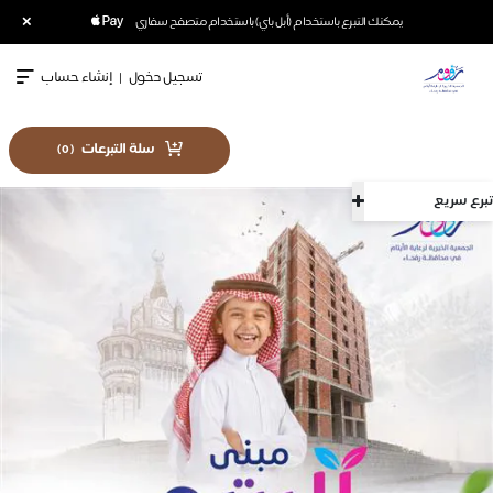
×
يمكنك التبرع باستخدام (أبل باي) باستخدام متصفح سفاري
تسجيل دخول
|
إنشاء حساب
سلة التبرعات
)
0
(
تبرع سريع