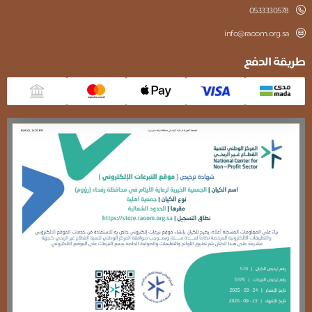
0533330578
info@raoom.org.sa
طريقة الدفع