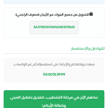
🏦 للتحويل من جميع البنوك عبر الآيبان (مصرف الراجحي):
SA0780000169608010111661
للتواصل والاستفسار:
نسعد بتواصلكم والإجابة على استفساراتكم عبر الواتساب:
0500153999
ساهم الآن في مرحلة التشطيب.. لتعجيل تشغيل المبنى
وكفالة الأيتام!