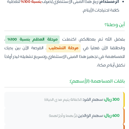
أثر مستدام:
ريع هذا المبنى الاستثماري يُصرف
بنسبة 100%
لتغطية
كافة احتياجات الأيتام.
أين وصلنا؟
بفضل الله ثم بعطائكم، اكتملت
مرحلة العظم بنسبة 100%
،
وانطلقنا الآن فعلياً في
مرحلة التشطيب
. الفرصة الآن بين يديك
للمساهمة في تجهيز هذا المبنى الاستثماري وتسريع تشغيله ليدر أرباحاً
تكفل أيتام مكة.
باقات المساهمة (الأسهم):
300 ريال:
سهم الفرد
(لكفالة يتيم مدى الحياة)
600 ريال:
سهم الوالدين
(برٌّ بهما وأجرٌ لهما)