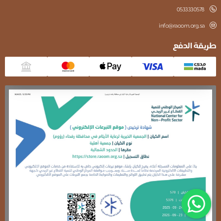
0533330578
info@raoom.org.sa
طريقة الدفع